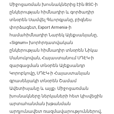
Միջոցառման խոսնակներից էին BSC-ի
ընկերության հիմնադիր և գործադիր
տնօրեն Սամվել Գևորգյանը, բիզնես
փորձագետ, Export Armenia-ի
համահիմնադիր Նարեկ Ալեքսանյանը,
«Signum» խորհրդատվական
ընկերության հիմնադիր տնօրեն Նիկա
Մանուկովան, Հայաստանում ՍԴԷԿ-ի
զարգացման տնօրեն Ալեքսանդր
Կորոբկովը, ՍԴԷԿ-ի Հայաստանյան
գրասենյակի տնօրեն Շամամ
Ավետիսյանը և այլք։ Միջոցառման
խոսնակները ներկաների հետ կիսվեցին
արտահանման խթանման
արդյունավետ ռազմավարություններով,