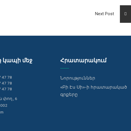
Next Post
ք կապի մեջ
Հրատարակում
7 47 78
Նորություններ
7 47 78
«Բի Էս Սի»-ի հրատարակած
7 47 78
գրքերը
 փող., 6
0002
am