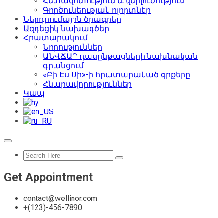
Հետազոտություն և վերլուծություն
Գործունեության ոլորտներ
Ներդրումային ծրագրեր
Ազդեցիկ նախագծեր
Հրատարակում
Նորություններ
ԱՆՎՃԱՐ դասընթացների նախնական
գրանցում
«Բի Էս Սի»-ի հրատարակած գրքերը
Հնարավորություններ
Կապ
Get Appointment
contact@wellinor.com
+(123)-456-7890