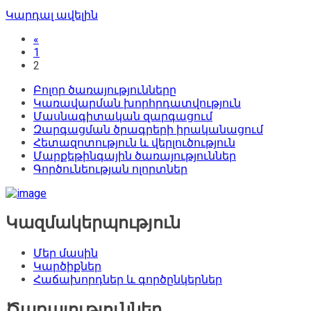
Կարդալ ավելին
«
1
2
Բոլոր ծառայությունները
Կառավարման խորհրդատվություն
Մասնագիտական զարգացում
Զարգացման ծրագրերի իրականացում
Հետազոտություն և վերլուծություն
Մարքեթինգային ծառայություններ
Գործունեության ոլորտներ
Կազմակերպություն
Մեր մասին
Կարծիքներ
Հաճախորդներ և գործընկերներ
Ծառայություններ