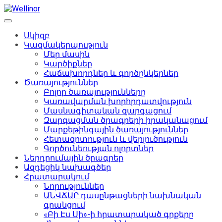
Սկիզբ
Կազմակերպություն
Մեր մասին
Կարծիքներ
Հաճախորդներ և գործընկերներ
Ծառայություններ
Բոլոր ծառայությունները
Կառավարման խորհրդատվություն
Մասնագիտական զարգացում
Զարգացման ծրագրերի իրականացում
Մարքեթինգային ծառայություններ
Հետազոտություն և վերլուծություն
Գործունեության ոլորտներ
Ներդրումային ծրագրեր
Ազդեցիկ նախագծեր
Հրատարակում
Նորություններ
ԱՆՎՃԱՐ դասընթացների նախնական
գրանցում
«Բի Էս Սի»-ի հրատարակած գրքերը