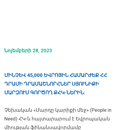
Նոյեմբերի 28, 2023
ՄԻՆՉԵՎ 45,000 ԵՎՐՈՅԻՆ ՀԱՄԱՐԺԵՔ ՀՀ
ԴՐԱՄԻ ԴՐԱՄԱՇՆՈՐՀՆԵՐ ՍՅՈՒՆԻՔԻ
ՄԱՐԶՈՒՄ ԳՈՐԾՈՂ ՔՀԿ-ՆԵՐԻՆ:
Չեխական «Մարդը կարիքի մեջ» (People in
Need) ՀԿ-ն հայտարարում է Եվրոպական
միության ֆինանսավորմամբ