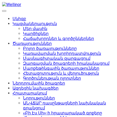
Սկիզբ
Կազմակերպություն
Մեր մասին
Կարծիքներ
Հաճախորդներ և գործընկերներ
Ծառայություններ
Բոլոր ծառայությունները
Կառավարման խորհրդատվություն
Մասնագիտական զարգացում
Զարգացման ծրագրերի իրականացում
Մարքեթինգային ծառայություններ
Հետազոտություն և վերլուծություն
Գործունեության ոլորտներ
Ներդրումային ծրագրեր
Ազդեցիկ նախագծեր
Հրատարակում
Նորություններ
ԱՆՎՃԱՐ դասընթացների նախնական
գրանցում
«Բի Էս Սի»-ի հրատարակած գրքերը