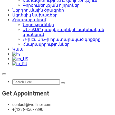
Հետազոտություն և վերլուծություն
Գործունեության ոլորտներ
Ներդրումային ծրագրեր
Ազդեցիկ նախագծեր
Հրատարակում
Նորություններ
ԱՆՎՃԱՐ դասընթացների նախնական
գրանցում
«Բի Էս Սի»-ի հրատարակած գրքերը
Հնարավորություններ
Կապ
Get Appointment
contact@wellinor.com
+(123)-456-7890