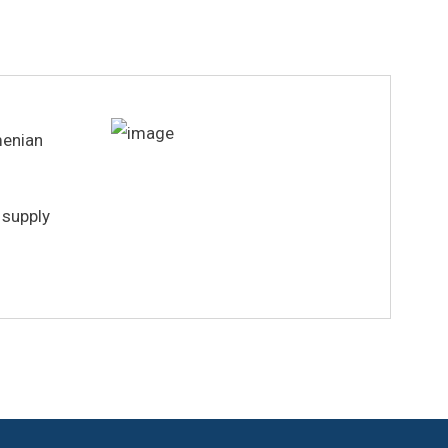
menian
 supply