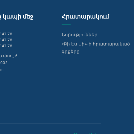
ք կապի մեջ
Հրատարակում
7 47 78
Նորություններ
7 47 78
«Բի Էս Սի»-ի հրատարակած
7 47 78
գրքերը
 փող., 6
0002
am