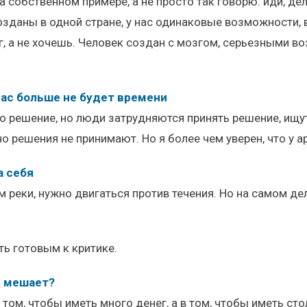
 собственном примере, а не просто так говорю: иди, дел
зданы в одной стране, у нас одинаковые возможности, в
мог, а не хочешь. Человек создан с мозгом, серьезными
 вас больше не будет времени
но решение, но люди затрудняются принять решение, ищу
но решения не принимают. Но я более чем уверен, что у а
а себя
ем реки, нужно двигаться против течения. Но на самом дел
ть готовым к критике.
м мешает?
 том, чтобы иметь много денег, а в том, чтобы иметь сто