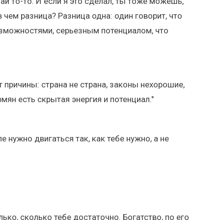
ай то-то. И если я это сделал, ты тоже можешь,
 чем разница? Разница одна: один говорит, что
 возможностями, серьезным потенциалом, что
т причины: страна не страна, законы нехорошие,
рмян есть скрытая энергия и потенциал."
е нужно двигаться так, как тебе нужно, а не
лько, сколько тебе достаточно. Богатство, по его