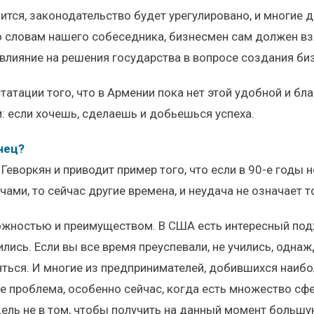
ится, законодательство будет урегулировано, и многие 
о словам нашего собеседника, бизнесмен сам должен вз
влияние на решения государства в вопросе создания би
статации того, что в Армении пока нет этой удобной и б
м: если хочешь, сделаешь и добьешься успеха.
нец?
л Геворкян и приводит пример того, что если в 90-е годы
ами, то сейчас другие времена, и неудача не означает т
жностью и преимуществом. В США есть интересный подхо
ились. Если вы все время преуспевали, не учились, однаж
яться. И многие из предпринимателей, добившихся наибол
не проблема, особенно сейчас, когда есть множество сфе
ель не в том, чтобы получить на данный момент большую