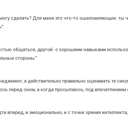
я могу сделать? Для меня это что-то ошеломляющее: ты чел
".
стью общаться, другой -с хорошими навыками использов
льные стороны."
неджмент, а действительно правильно оценивать те секу
яюсь перед сном, а когда просыпаюсь, под впечатлением 
и вперед, и эмоционально, и с точки зрения интеллекта,