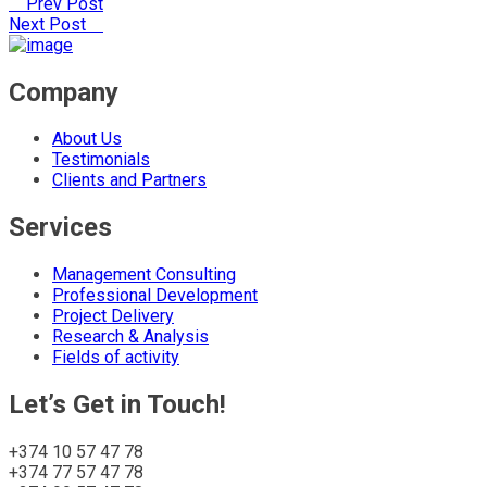
Prev Post
Share
Next Post
Company
About Us
Testimonials
Clients and Partners
Services
Management Consulting
Professional Development
Project Delivery
Research & Analysis
Fields of activity
Let’s Get in Touch!
+374 10 57 47 78
+374 77 57 47 78