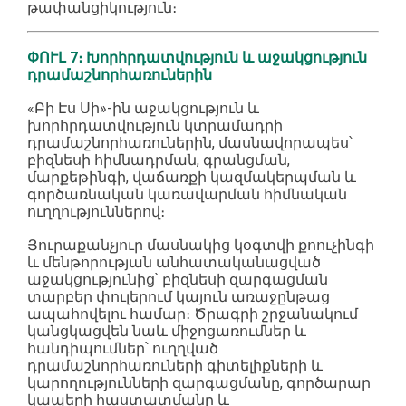
թափանցիկություն։
ՓՈՒԼ 7։ Խորհրդատվություն և աջակցություն
դրամաշնորհառուներին
«Բի Էս Սի»-ին աջակցություն և
խորհրդատվություն կտրամադրի
դրամաշնորհառուներին, մասնավորապես՝
բիզնեսի հիմնադրման, գրանցման,
մարքեթինգի, վաճառքի կազմակերպման և
գործառնական կառավարման հիմնական
ուղղություններով։
Յուրաքանչյուր մասնակից կօգտվի քոուչինգի
և մենթորության անհատականացված
աջակցությունից՝ բիզնեսի զարգացման
տարբեր փուլերում կայուն առաջընթաց
ապահովելու համար։ Ծրագրի շրջանակում
կանցկացվեն նաև միջոցառումներ և
հանդիպումներ՝ ուղղված
դրամաշնորհառուների գիտելիքների և
կարողությունների զարգացմանը, գործարար
կապերի հաստատմանը և