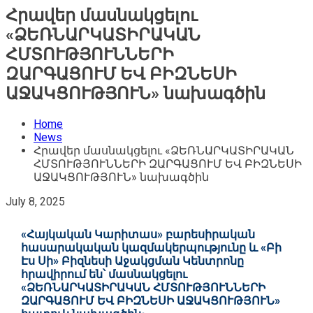
Հրավեր մասնակցելու
«ՁԵՌՆԱՐԿԱՏԻՐԱԿԱՆ
ՀՄՏՈՒԹՅՈՒՆՆԵՐԻ
ԶԱՐԳԱՑՈՒՄ ԵՎ ԲԻԶՆԵՍԻ
ԱՋԱԿՑՈՒԹՅՈՒՆ» նախագծին
Home
News
Հրավեր մասնակցելու «ՁԵՌՆԱՐԿԱՏԻՐԱԿԱՆ
ՀՄՏՈՒԹՅՈՒՆՆԵՐԻ ԶԱՐԳԱՑՈՒՄ ԵՎ ԲԻԶՆԵՍԻ
ԱՋԱԿՑՈՒԹՅՈՒՆ» նախագծին
July 8, 2025
«Հայկական Կարիտաս» բարեսիրական
հասարակական կազմակերպությունը և «Բի
Էս Սի» Բիզնեսի Աջակցման Կենտրոնը
հրավիրում են՝ մասնակցելու
«ՁԵՌՆԱՐԿԱՏԻՐԱԿԱՆ ՀՄՏՈՒԹՅՈՒՆՆԵՐԻ
ԶԱՐԳԱՑՈՒՄ ԵՎ ԲԻԶՆԵՍԻ ԱՋԱԿՑՈՒԹՅՈՒՆ»