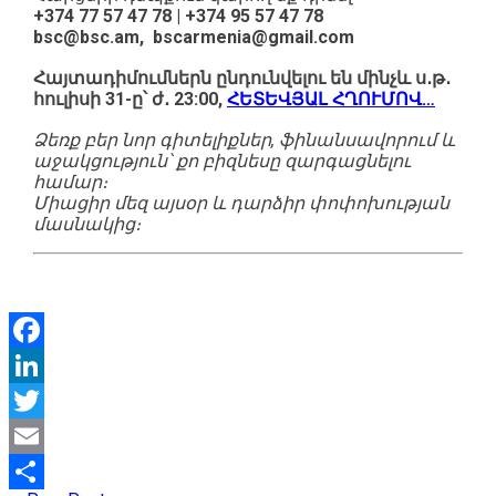
+374 77 57 47 78 | +374 95 57 47 78
bsc@bsc.am, bscarmenia@gmail.com
Հայտադիմումներն ընդունվելու են մինչև ս․թ․
հուլիսի 31-ը՝ ժ․ 23:00,
ՀԵՏԵՎՅԱԼ ՀՂՈՒՄՈՎ…
Ձեռք բեր նոր գիտելիքներ, ֆինանսավորում և
աջակցություն՝ քո բիզնեսը զարգացնելու
համար։
Միացիր մեզ այսօր և դարձիր փոփոխության
մասնակից։
Facebook
LinkedIn
Twitter
Email