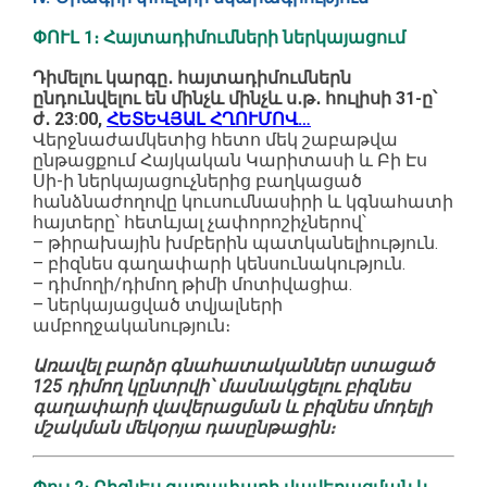
ՓՈՒԼ 1։ Հայտադիմումների ներկայացում
Դիմելու կարգը․ հայտադիմումներն
ընդունվելու են մինչև մինչև ս․թ․ հուլիսի 31-ը՝
ժ․ 23:00,
ՀԵՏԵՎՅԱԼ ՀՂՈՒՄՈՎ…
Վերջնաժամկետից հետո մեկ շաբաթվա
ընթացքում Հայկական Կարիտասի և Բի Էս
Սի-ի ներկայացուչներից բաղկացած
հանձնաժողովը կուսումնասիրի և կգնահատի
հայտերը՝ հետևյալ չափորոշիչներով՝
– թիրախային խմբերին պատկանելիություն.
– բիզնես գաղափարի կենսունակություն.
– դիմողի/դիմող թիմի մոտիվացիա.
– ներկայացված տվյալների
ամբողջականություն։
Առավել բարձր գնահատականներ ստացած
125 դիմող կընտրվի՝ մասնակցելու բիզնես
գաղափարի վավերացման և բիզնես մոդելի
մշակման մեկօրյա դասընթացին։